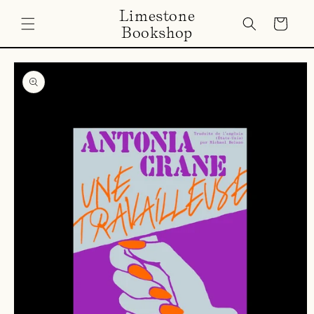
Skip to
Limestone
content
Cart
Bookshop
Skip to
product
information